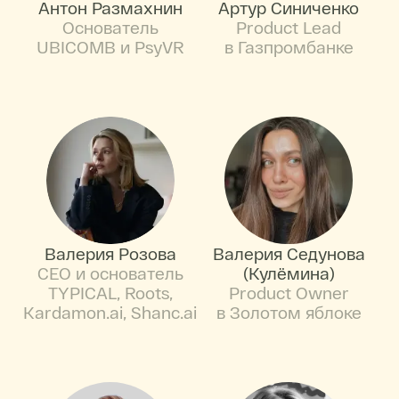
Антон Размахнин
Артур Синиченко
Основатель
Product Lead
UBICOMB и PsyVR
в Газпромбанке
Валерия Розова
Валерия Седунова
CEO и основатель
(Кулёмина)
TYPICAL, Roots,
Product Owner
Kardamon.ai, Shanc.ai
в Золотом яблоке