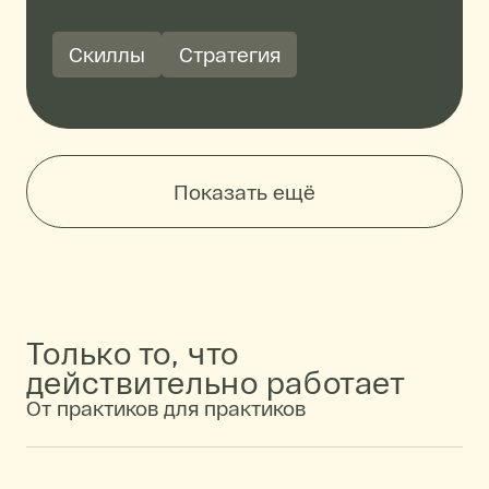
Скиллы
Стратегия
Показать ещё
Пагинация: Лучшее
Только то, что
действительно работает
Страница
1
Страница
2
От практиков для практиков
Следующая страница