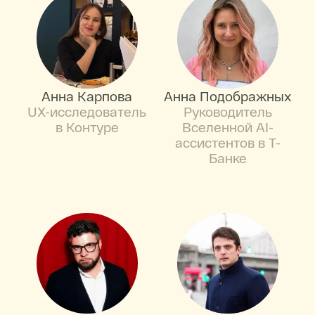
Анна Карпова
Анна Подображных
UX-исследователь
Руководитель
в Контуре
Вселенной AI-
ассистентов в Т-
Банке