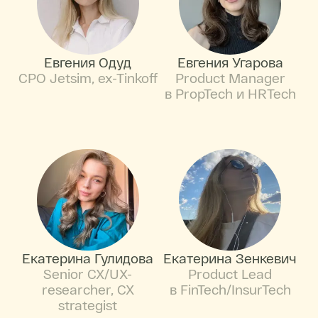
Евгения Одуд
Евгения Угарова
CPO Jetsim, ex-Tinkoff
Product Manager
в PropTech и HRTech
Екатерина Гулидова
Екатерина Зенкевич
Senior CX/UX-
Product Lead
researcher, CX
в FinTech/InsurTech
strategist