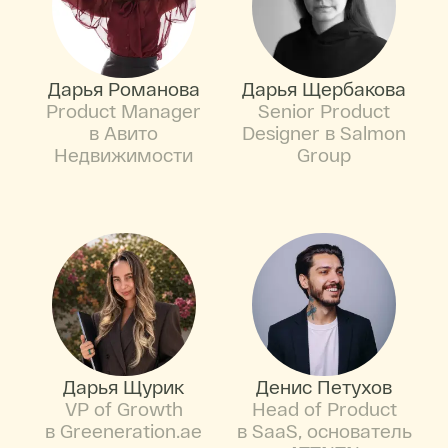
Дарья Романова
Дарья Щербакова
Product Manager
Senior Product
в Авито
Designer в Salmon
Недвижимости
Group
Дарья Щурик
Денис Петухов
VP of Growth
Head of Product
в Greeneration.ae
в SaaS, основатель