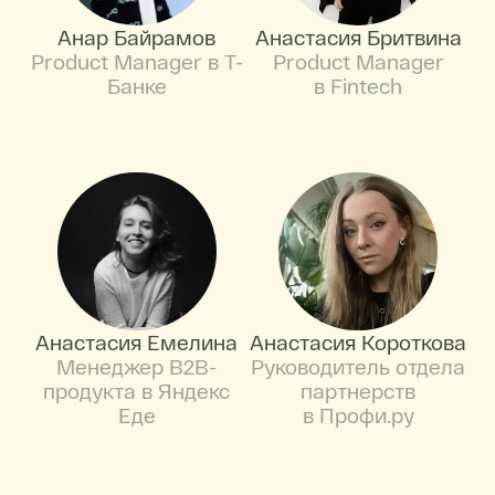
Анар Байрамов
Анастасия Бритвина
Product Manager в Т-
Product Manager
Банке
в Fintech
Анастасия Емелина
Анастасия Короткова
Менеджер B2B-
Руководитель отдела
продукта в Яндекс
партнерств
Еде
в Профи.ру