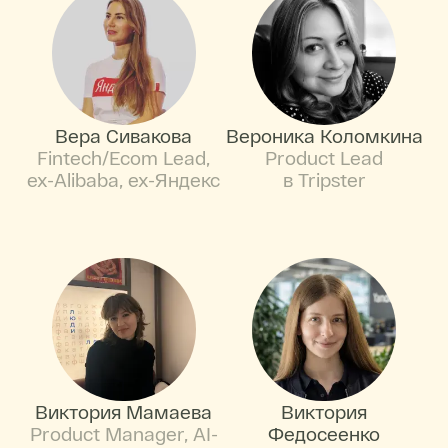
Вера Сивакова
Вероника Коломкина
Fintech/Ecom Lead,
Product Lead
ex-Alibaba, ex-Яндекс
в Tripster
Виктория Мамаева
Виктория
Product Manager, AI-
Федосеенко