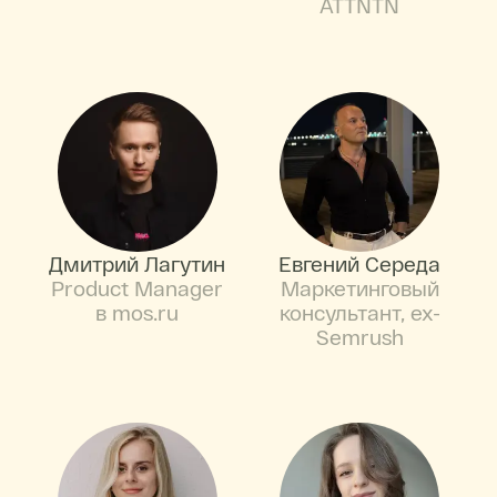
ATTNTN
Дмитрий Лагутин
Евгений Середа
Product Manager
Маркетинговый
в mos.ru
консультант, ex-
Semrush